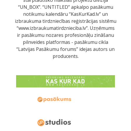
starptautisko mākslas projektu divīzija
“UN_BOX”. “UNTITLED” apkalpo pasākumu
notikumu kalendāru “KasKurKad.lv” un
izbraukuma tirdzniecības reģistrācijas sistēmu
“www.izbraukumatirdznieciba.lv”. Uzņēmums
ir pasākumu nozares profesionāļu zināšanu
pilnveides platformas - pasākumu cikla
“Latvijas Pasākumu forums” idejas autors un
producents.