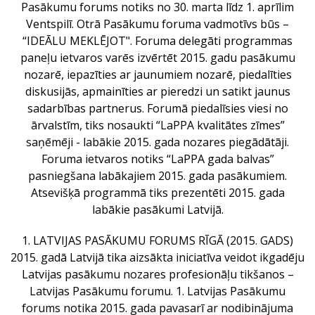
Pasākumu forums notiks no 30. marta līdz 1. aprīlim
Ventspilī. Otrā Pasākumu foruma vadmotīvs būs –
“IDEĀLU MEKLĒJOT". Foruma delegāti programmas
paneļu ietvaros varēs izvērtēt 2015. gadu pasākumu
nozarē, iepazīties ar jaunumiem nozarē, piedalīties
diskusijās, apmainīties ar pieredzi un satikt jaunus
sadarbības partnerus. Forumā piedalīsies viesi no
ārvalstīm, tiks nosaukti “LaPPA kvalitātes zīmes”
saņēmēji - labākie 2015. gada nozares piegādātāji.
Foruma ietvaros notiks “LaPPA gada balvas”
pasniegšana labākajiem 2015. gada pasākumiem.
Atsevišķā programmā tiks prezentēti 2015. gada
labākie pasākumi Latvijā.
1. LATVIJAS PASĀKUMU FORUMS RĪGĀ (2015. GADS)
2015. gadā Latvijā tika aizsākta iniciatīva veidot ikgadēju
Latvijas pasākumu nozares profesionāļu tikšanos –
Latvijas Pasākumu forumu. 1. Latvijas Pasākumu
forums notika 2015. gada pavasarī ar nodibinājuma