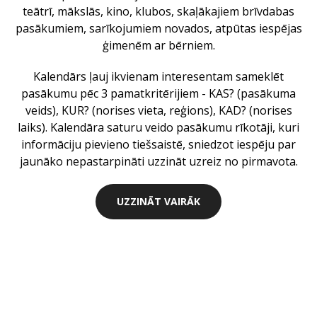
teātrī, mākslās, kino, klubos, skaļākajiem brīvdabas
pasākumiem, sarīkojumiem novados, atpūtas iespējas
ģimenēm ar bērniem.
Kalendārs ļauj ikvienam interesentam sameklēt
pasākumu pēc 3 pamatkritērijiem - KAS? (pasākuma
veids), KUR? (norises vieta, reģions), KAD? (norises
laiks). Kalendāra saturu veido pasākumu rīkotāji, kuri
informāciju pievieno tiešsaistē, sniedzot iespēju par
jaunāko nepastarpināti uzzināt uzreiz no pirmavota.
UZZINĀT VAIRĀK