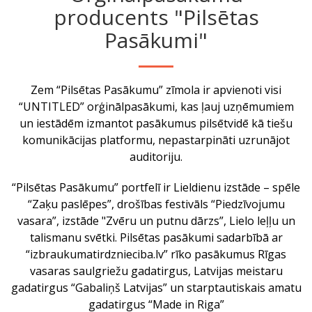
producents "Pilsētas
Pasākumi"
Zem “Pilsētas Pasākumu” zīmola ir apvienoti visi
“UNTITLED” orģinālpasākumi, kas ļauj uzņēmumiem
un iestādēm izmantot pasākumus pilsētvidē kā tiešu
komunikācijas platformu, nepastarpināti uzrunājot
auditoriju.
“Pilsētas Pasākumu” portfelī ir Lieldienu izstāde – spēle
“Zaķu paslēpes”, drošības festivāls “Piedzīvojumu
vasara”, izstāde "Zvēru un putnu dārzs”, Lielo leļļu un
talismanu svētki. Pilsētas pasākumi sadarbībā ar
“izbraukumatirdznieciba.lv” rīko pasākumus Rīgas
vasaras saulgriežu gadatirgus, Latvijas meistaru
gadatirgus “Gabaliņš Latvijas” un starptautiskais amatu
gadatirgus “Made in Riga”