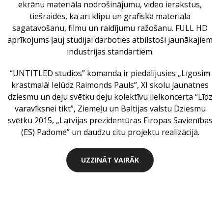
ekrānu materiāla nodrošinājumu, video ierakstus,
tiešraides, kā arī klipu un grafiskā materiāla
sagatavošanu, filmu un raidījumu ražošanu. FULL HD
aprīkojums ļauj studijai darboties atbilstoši jaunākajiem
industrijas standartiem.
“UNTITLED studios” komanda ir piedalījusies „Līgosim
krastmalā! Ielūdz Raimonds Pauls”, XI skolu jaunatnes
dziesmu un deju svētku deju kolektīvu lielkoncerta “Līdz
varavīksnei tikt”, Ziemeļu un Baltijas valstu Dziesmu
svētku 2015, „Latvijas prezidentūras Eiropas Savienības
(ES) Padomē” un daudzu citu projektu realizācijā.
UZZINĀT VAIRĀK