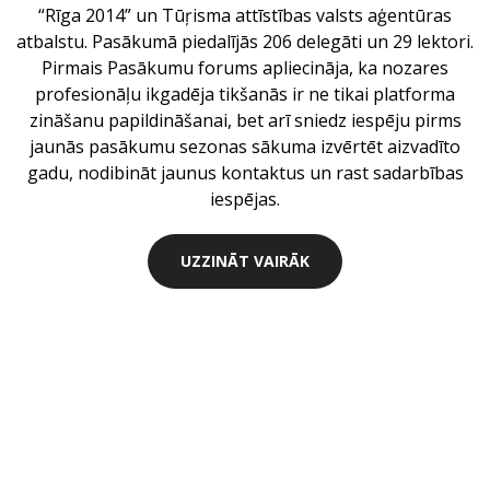
“Rīga 2014” un Tūŗisma attīstības valsts aģentūras
atbalstu. Pasākumā piedalījās 206 delegāti un 29 lektori.
Pirmais Pasākumu forums apliecināja, ka nozares
profesionāļu ikgadēja tikšanās ir ne tikai platforma
zināšanu papildināšanai, bet arī sniedz iespēju pirms
jaunās pasākumu sezonas sākuma izvērtēt aizvadīto
gadu, nodibināt jaunus kontaktus un rast sadarbības
iespējas.
UZZINĀT VAIRĀK