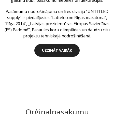
gaismu kubi, pasākumu mēbeles un dekorācijas.
Pasāmumu nodrošinājuma un īres divizija “UNTITLED
supply” ir piedalījusies “Lattelecom Rīgas maratona”,
“Rīga 2014”, „Latvijas prezidentūras Eiropas Savienības
(ES) Padomē”, Pasaules koru olimpiādes un daudzu citu
projektu tehniskajā nodrošināšanā.
UZZINĀT VAIRĀK
Orģinālpasākumu