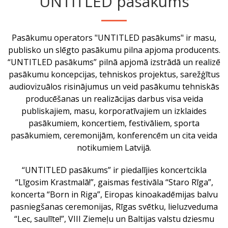
“UNTITLED pasākums”
Pasākumu operators "UNTITLED pasākums" ir masu,
publisko un slēgto pasākumu pilna apjoma producents.
“UNTITLED pasākums” pilnā apjomā izstrādā un realizē
pasākumu koncepcijas, tehniskos projektus, sarežģītus
audiovizuālos risinājumus un veid pasākumu tehniskās
producēšanas un realizācijas darbus visa veida
publiskajiem, masu, korporatīvajiem un izklaides
pasākumiem, koncertiem, festivāliem, sporta
pasākumiem, ceremonijām, konferencēm un cita veida
notikumiem Latvijā.
“UNTITLED pasākums” ir piedalījies koncertcikla
“Līgosim Krastmalā!”, gaismas festivāla “Staro Rīga”,
koncerta “Born in Riga”, Eiropas kinoakadēmijas balvu
pasniegšanas ceremonijas, Rīgas svētku, lieluzveduma
“Lec, saulīte!”, VIII Ziemeļu un Baltijas valstu dziesmu